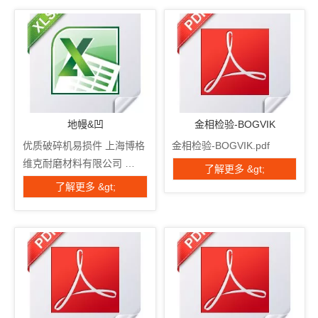
铸件数量 测量工具 合同号。 
指数 标准尺寸 实际尺寸 主
要尺寸 一种 300 毫米计算尺 
乙 1000 毫米计算尺 C 1500 
毫米计算尺 D 200 毫米深度
计 和 放大镜量角器 F 
TH140数显表 G 体重计0-
地幔&凹
金相检验-BOGVIK
300kg H 重量： 体重计0-
优质破碎机易损件 上海博格
金相检验-BOGVIK.pdf
300kg 硬度 TH140数显表 
维克耐磨材料有限公司 
了解更多 &gt;
次要维度： 一世 Ĵ 其他尺
www.bogvik.com 零件编
了解更多 &gt;
寸： 笔记： 检验日期：
号： 名称： 吹杆 序列号： 
（09/06 ...
检验编号：： 数量/包装： 
铸件数量 测量工具 合同号。 
指数 标准尺寸 实际尺寸 主
要尺寸 一种 300 毫米计算尺 
乙 1000 毫米计算尺 C 1500 
毫米计算尺 D 200 毫米深度