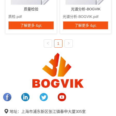
计 和 放大镜量角器 F 
TH140数显表 G 体重计0-
质量检验
光谱分析-BOGVIK
300kg H 重量： 体重计0-
质检.pdf
光谱分析-BOGVIK.pdf
300kg 硬度 TH140数显表 
了解更多 &gt;
了解更多 &gt;
次要维度： 一世 Ĵ 其他尺
寸： 笔记： 检验日期：
（09/06 ...
1
地址：上海市浦东新区张江镇春申大厦305室