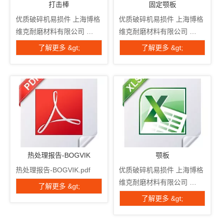
打击棒
固定颚板
优质破碎机易损件 上海博格
优质破碎机易损件 上海博格
维克耐磨材料有限公司 
维克耐磨材料有限公司 
www.bogvik.com 零件编
www.bogvik.com 零件编
了解更多 &gt;
了解更多 &gt;
号： 名称： 吹杆 序列号： 
号： 名称： 吹杆 序列号： 
检验编号：： 数量/包装： 
检验编号：： 数量/包装： 
铸件数量 测量工具 合同号。 
铸件数量 测量工具 合同号。 
指数 标准尺寸 实际尺寸 主
指数 标准尺寸 实际尺寸 主
要尺寸 一种 300 毫米计算尺 
要尺寸 一种 300 毫米计算尺 
乙 1000 毫米计算尺 C 1500 
乙 1000 毫米计算尺 C 1500 
毫米计算尺 D 200 毫米深度
毫米计算尺 D 200 毫米深度
计 和 放大镜量角器 F 
计 和 放大镜量角器 F 
TH140数显表 G 体重计0-
TH140数显表 G 体重计0-
热处理报告-BOGVIK
颚板
300kg H 重量： 体重计0-
300kg H 重量： 体重计0-
热处理报告-BOGVIK.pdf
优质破碎机易损件 上海博格
300kg 硬度 TH140数显表 
300kg 硬度 TH140数显表 
维克耐磨材料有限公司 
了解更多 &gt;
次要维度： 一世 Ĵ 其他尺
次要维度： 一世 Ĵ 其他尺
www.bogvik.com 零件编
了解更多 &gt;
寸： 笔记： 检验日期：
寸： 笔记： 检验日期：
号： 名称： 吹杆 序列号： 
（09/06 ...
（09/06 ...
检验编号：： 数量/包装： 